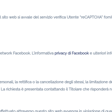
l sito web si avvale del servizio verifica Utente “reCAPTCHA” forn
l network Facebook. L’informativa
privacy di Facebook
e ulteriori i
personali, la rettifica o la cancellazione degli stessi, la limitazione
). La richiesta è presentata contattando il Titolare che risponderà
i effettuato attraverso questo sito web avvenga in violazione di qua