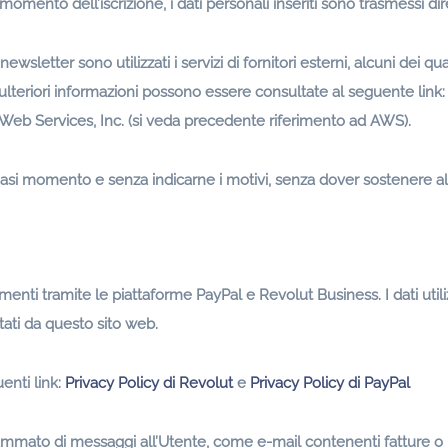
 momento dell’iscrizione, i dati personali inseriti sono trasmessi 
ewsletter sono utilizzati i servizi di fornitori esterni, alcuni dei 
lteriori informazioni possono essere consultate al seguente link
eb Services, Inc. (si veda precedente riferimento ad AWS).
alsiasi momento e senza indicarne i motivi, senza dover sostenere a
menti tramite le piattaforme PayPal e Revolut Business. I dati uti
tati da questo sito web.
enti link:
Privacy Policy di Revolut
e
Privacy Policy di PayPal
grammato di messaggi all’Utente, come e-mail contenenti fatture o