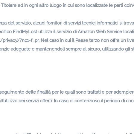
l Titolare ed in ogni altro luogo in cui sono localizzate le parti coi
enza del servizio, alcuni fornitori di servizi tecnici informatici si tr
pecifico FindMyLost utilizza il servizio di Amazon Web Service local
rivacy/?nc1=f_pr. Nel caso in cui il Paese terzo non offra un livel
anzie adeguate e mantenendoli sempre al sicuro, utilizzando gli str
seguimento delle finalità per le quali sono trattati e per adempier
l’utilizzo dei servizi offerti. In caso di contenzioso il periodo di 