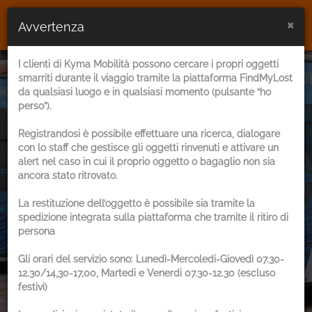
×
Avvertenza
I clienti di Kyma Mobilità possono cercare i propri oggetti
Ritrova l'oggetto
smarriti durante il viaggio tramite la piattaforma FindMyLost
da qualsiasi luogo e in qualsiasi momento (pulsante “ho
perso”).
che hai smarrito o
Registrandosi è possibile effettuare una ricerca, dialogare
restituisci ciò che
con lo staff che gestisce gli oggetti rinvenuti e attivare un
alert nel caso in cui il proprio oggetto o bagaglio non sia
hai rinvenuto grazie
ancora stato ritrovato.
La restituzione dell’oggetto è possibile sia tramite la
alla nostra
spedizione integrata sulla piattaforma che tramite il ritiro di
persona
piattaforma
Gli orari del servizio sono: Lunedì-Mercoledi-Giovedì 07.30-
12.30/14,30-17,00, Martedi e Venerdi 07.30-12.30 (escluso
festivi)