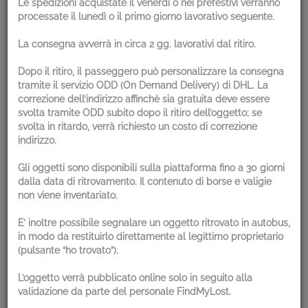
Le spedizioni acquistate il venerdì o nei prefestivi verranno
processate il lunedì o il primo giorno lavorativo seguente.
La consegna avverrà in circa 2 gg. lavorativi dal ritiro.
Dopo il ritiro, il passeggero può personalizzare la consegna
Hai già un account? Accedi subito
tramite il servizio ODD (On Demand Delivery) di DHL. La
correzione dell’indirizzo affinchè sia gratuita deve essere
svolta tramite ODD subito dopo il ritiro dell’oggetto; se
svolta in ritardo, verrà richiesto un costo di correzione
indirizzo.
Gli oggetti sono disponibili sulla piattaforma fino a 30 giorni
dalla data di ritrovamento. Il contenuto di borse e valigie
non viene inventariato.
Ricordami
E’ inoltre possibile segnalare un oggetto ritrovato in autobus,
in modo da restituirlo direttamente al legittimo proprietario
(pulsante “ho trovato”).
L’oggetto verrà pubblicato online solo in seguito alla
validazione da parte del personale FindMyLost.