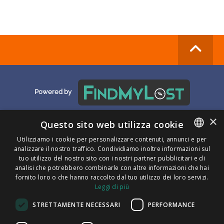
Powered by
×
Questo sito web utilizza cookie
Utilizziamo i cookie per personalizzare contenuti, annunci e per
Informativa sulla privacy
|
Informativa sulla privacy Kyma Mobilità
|
Cookie
analizzare il nostro traffico. Condividiamo inoltre informazioni sul
ENGLISH
Policy
|
T&C
|
F.A.Q.
tuo utilizzo del nostro sito con i nostri partner pubblicitari e di
ITALIAN
analisi che potrebbero combinarle con altre informazioni che hai
fornito loro o che hanno raccolto dal tuo utilizzo dei loro servizi.
CATALAN
Leggi di più
SPANISH
STRETTAMENTE NECESSARI
PERFORMANCE
Puoi trovarci su
PORTUGUESE